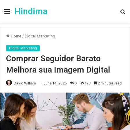
Hindima
Menu
S
fo
Home
/
Digital Marketing
Digital Marketing
Comprar Seguidor Barato
Melhora sua Imagem Digital
David William
June 14, 2025
0
123
2 minutes read