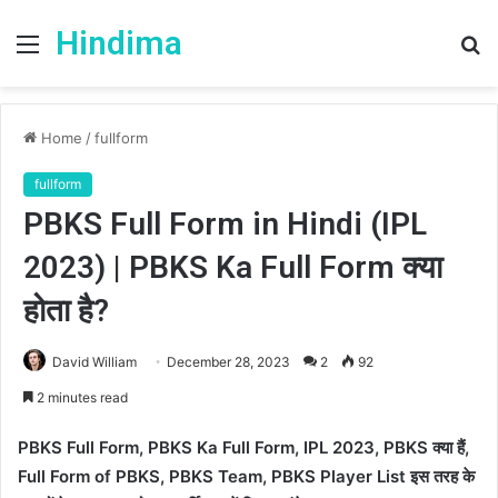
Hindima
Menu
S
fo
Home
/
fullform
fullform
PBKS Full Form in Hindi (IPL
2023) | PBKS Ka Full Form क्या
होता है?
David William
December 28, 2023
2
92
2 minutes read
PBKS Full Form, PBKS Ka Full Form, IPL 2023, PBKS क्या हैं,
Full Form of PBKS, PBKS Team, PBKS Player List इस तरह के