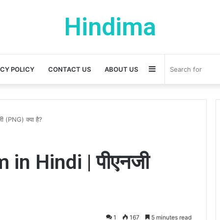
Hindima
Sidebar
ACY POLICY
CONTACT US
ABOUT US
 (PNG) क्या है?
in Hindi | पीएनजी
1
167
5 minutes read