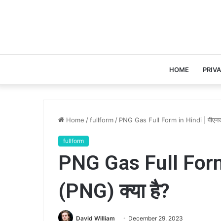
HOME
PRIV
Home
/
fullform
/
PNG Gas Full Form in Hindi | पीएनजी
fullform
PNG Gas Full Form 
(PNG) क्या है?
David William
December 29, 2023