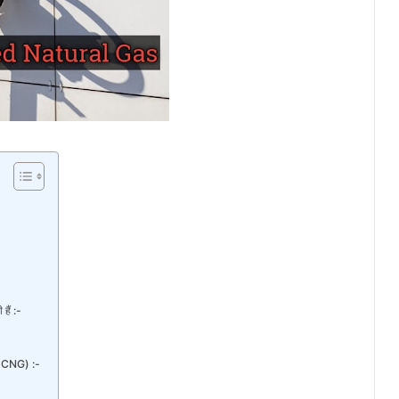
हैं :-
 CNG) :-