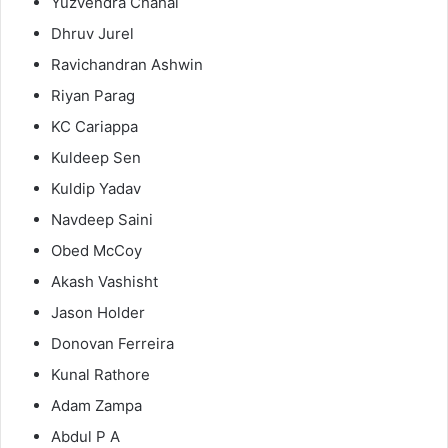
Yuzvendra Chahal
Dhruv Jurel
Ravichandran Ashwin
Riyan Parag
KC Cariappa
Kuldeep Sen
Kuldip Yadav
Navdeep Saini
Obed McCoy
Akash Vashisht
Jason Holder
Donovan Ferreira
Kunal Rathore
Adam Zampa
Abdul P A