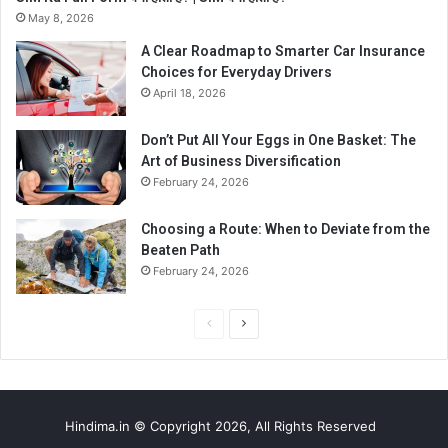
May 8, 2026
A Clear Roadmap to Smarter Car Insurance
Choices for Everyday Drivers
April 18, 2026
Don’t Put All Your Eggs in One Basket: The
Art of Business Diversification
February 24, 2026
Choosing a Route: When to Deviate from the
Beaten Path
February 24, 2026
P
N
r
e
e
x
v
t
Hindima.in © Copyright 2026, All Rights Reserved
i
p