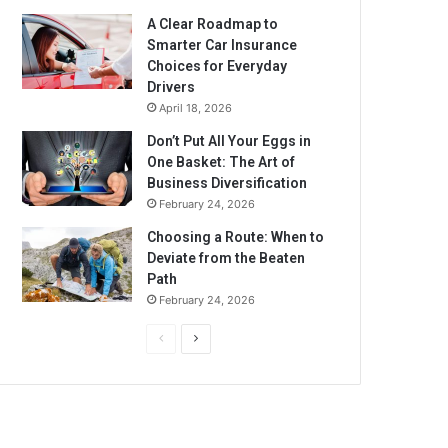
A Clear Roadmap to
Smarter Car Insurance
Choices for Everyday
Drivers
April 18, 2026
Don’t Put All Your Eggs in
One Basket: The Art of
Business Diversification
February 24, 2026
Choosing a Route: When to
Deviate from the Beaten
Path
February 24, 2026
P
N
r
e
e
x
v
t