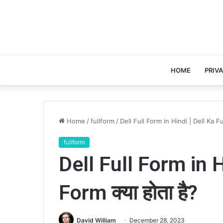
HOME
PRIV
Home
/
fullform
/
Dell Full Form in Hindi | Dell Ka Full
fullform
Dell Full Form in H
Form क्या होता है?
David William
December 28, 2023