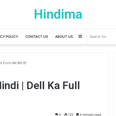
Hindima
Sidebar
ACY POLICY
CONTACT US
ABOUT US
 Form क्या होता है?
indi | Dell Ka Full
0
125
4 minutes read