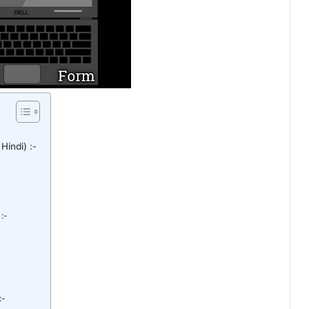
Hindi) :-
 :-
:-