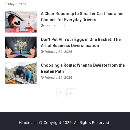
May 8, 2026
A Clear Roadmap to Smarter Car Insurance
Choices for Everyday Drivers
April 18, 2026
Don’t Put All Your Eggs in One Basket: The
Art of Business Diversification
February 24, 2026
Choosing a Route: When to Deviate from the
Beaten Path
February 24, 2026
P
N
r
e
e
x
v
t
Hindima.in © Copyright 2026, All Rights Reserved
i
p