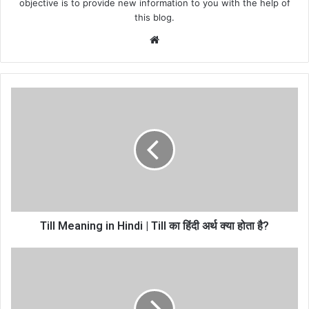
objective is to provide new information to you with the help of
this blog.
We
bsi
te
Till Meaning in Hindi | Till का हिंदी अर्थ क्या होता है?