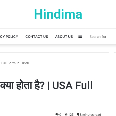
Hindima
Sidebar
ACY POLICY
CONTACT US
ABOUT US
A Full Form in Hindi
या होता है? | USA Full
0
125
8 minutes read