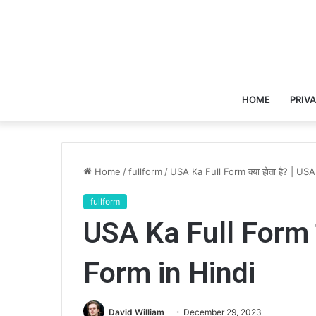
HOME
PRIV
Home
/
fullform
/
USA Ka Full Form क्या होता है? | US
fullform
USA Ka Full Form क्
Form in Hindi
David William
December 29, 2023