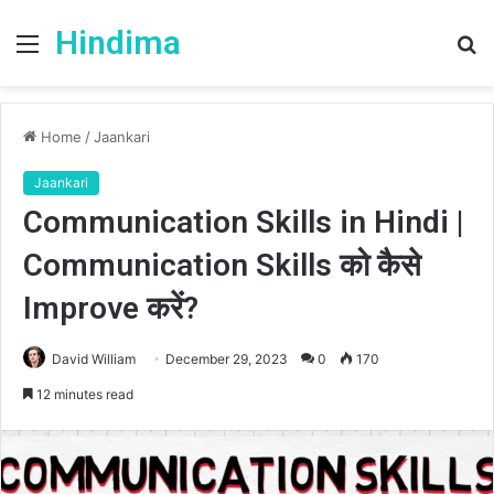
Hindima
Menu
S
fo
Home
/
Jaankari
Jaankari
Communication Skills in Hindi |
Communication Skills को कैसे
Improve करें?
David William
December 29, 2023
0
170
12 minutes read