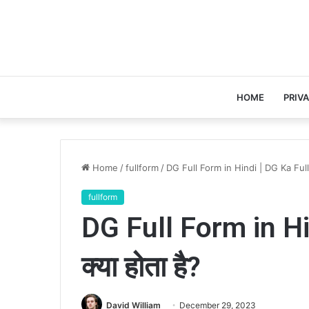
HOME
PRIV
Home
/
fullform
/
DG Full Form in Hindi | DG Ka Full F
fullform
DG Full Form in Hi
क्या होता है?
David William
December 29, 2023