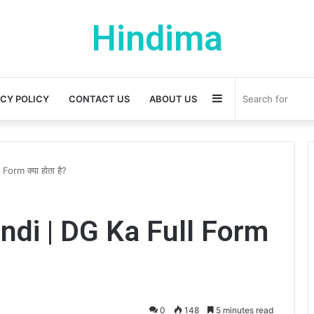
Hindima
Sidebar
ACY POLICY
CONTACT US
ABOUT US
orm क्या होता है?
ndi | DG Ka Full Form
0
148
5 minutes read