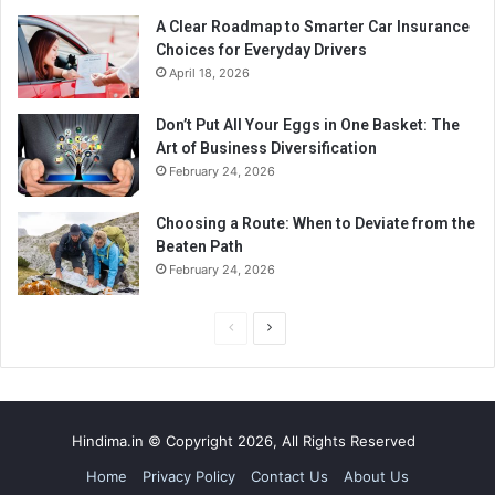
A Clear Roadmap to Smarter Car Insurance
Choices for Everyday Drivers
April 18, 2026
Don’t Put All Your Eggs in One Basket: The
Art of Business Diversification
February 24, 2026
Choosing a Route: When to Deviate from the
Beaten Path
February 24, 2026
Previous
Next
page
page
Hindima.in © Copyright 2026, All Rights Reserved
Home
Privacy Policy
Contact Us
About Us