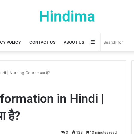
Hindima
Sidebar
ACY POLICY
CONTACT US
ABOUT US
di | Nursing Course क्या है?
ormation in Hindi |
 है?
0
133
10 minutes read