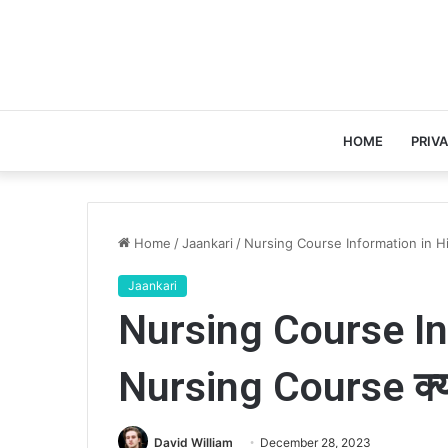
HOME
PRIV
Home
/
Jaankari
/
Nursing Course Information in Hin
Jaankari
Nursing Course Inf
Nursing Course क्या
David William
December 28, 2023