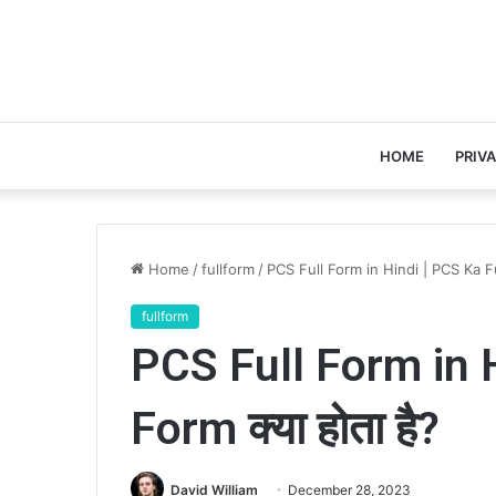
HOME
PRIV
Home
/
fullform
/
PCS Full Form in Hindi | PCS Ka Full
fullform
PCS Full Form in H
Form क्या होता है?
David William
December 28, 2023