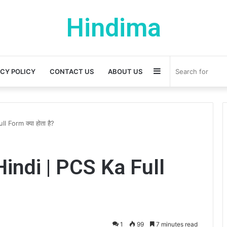
Hindima
Sidebar
ACY POLICY
CONTACT US
ABOUT US
 Form क्या होता है?
indi | PCS Ka Full
1
99
7 minutes read